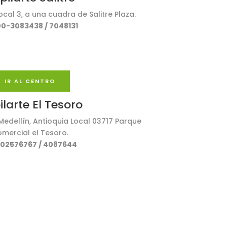
ocal 3, a una cuadra de Salitre Plaza.
0-3083438 / 7048131
IR AL CENTRO
larte El Tesoro
Medellí­n, Antioquia Local 03717 Parque
mercial el Tesoro.
02576767 / 4087644