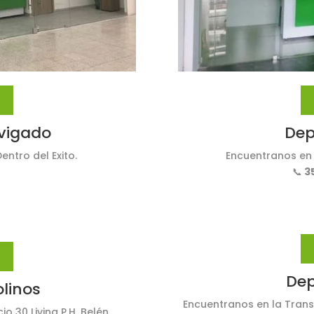
nvigado
Dep
entro del Exito.
Encuentranos en 
📞
35
Dep
olinos
Encuentranos en la Transv
cio 30 Living P.H, Belén