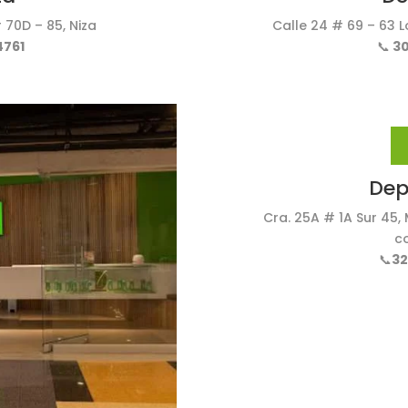
 70D – 85, Niza
Calle 24 # 69 – 63 L
4761
📞
30
Depi
Cra. 25A # 1A Sur 45, 
co
📞
32