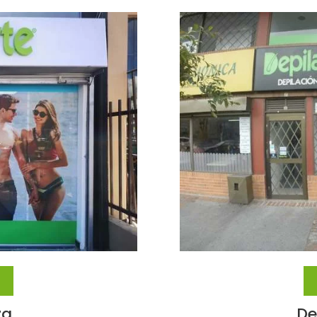
za
De