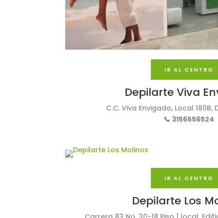
IR AL CENTRO
Depilarte Viva E
C.C. Viva Envigado, Local 180B, D
📞 3156556524
IR AL CENTRO
Depilarte Los M
Carrera 83 No. 30-18 Piso 1 local, Edifi