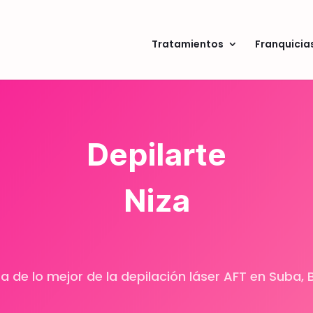
Tratamientos
Franquicia
Depilarte
Niza
ta de lo mejor de la depilación láser AFT en Suba,