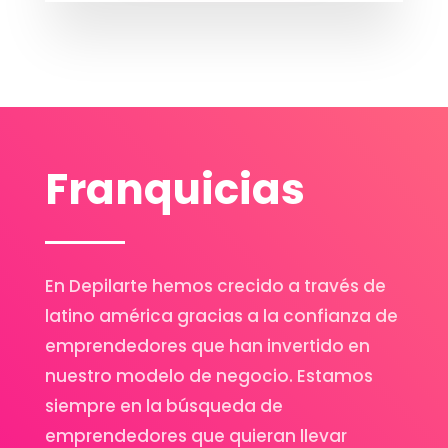
Franquicias
En Depilarte hemos crecido a través de
latino américa gracias a la confianza de
emprendedores que han invertido en
nuestro modelo de negocio. Estamos
siempre en la búsqueda de
emprendedores que quieran llevar