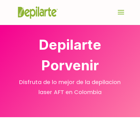
Depilarte
Porvenir
Disfruta de lo mejor de la depilacion
laser AFT en Colombia
¡Llámanos al 314 8680499‬!