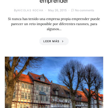
emprender
By
May 26, 2015
No comments
NICOLAS ROCHA
Si nunca has tenido una empresa propia emprender puede
parecer un reto imposible por diferentes razones, para
algunos…
LEER MÁS