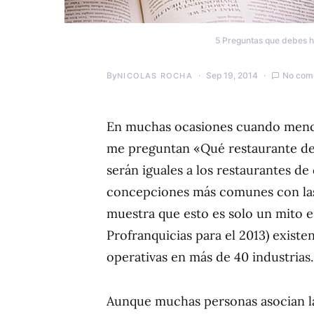
5 Preguntas que debes ha
By
Sep 19, 2014
No com
NICOLAS ROCHA
En muchas ocasiones cuando mencio
me preguntan «Qué restaurante de 
serán iguales a los restaurantes de
concepciones más comunes con la
muestra que esto es solo un mito 
Profranquicias para el 2013) existe
operativas en más de 40 industrias.
Aunque muchas personas asocian la