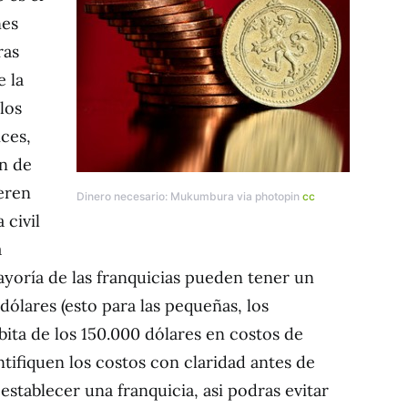
nes
ras
e la
los
ices,
en de
ieren
Dinero necesario: Mukumbura via photopin
cc
 civil
a
yoría de las franquicias pueden tener un
ólares (esto para las pequeñas, los
bita de los 150.000 dólares en costos de
tifiquen los costos con claridad antes de
stablecer una franquicia, asi podras evitar