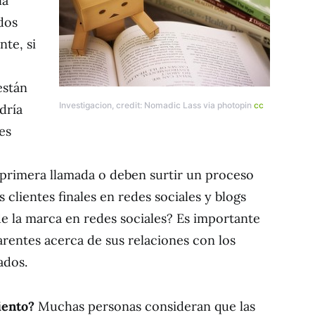
la
dos
nte, si
están
Investigacion, credit: Nomadic Lass via photopin
cc
dría
es
a primera llamada o deben surtir un proceso
 clientes finales en redes sociales y blogs
 la marca en redes sociales? Es importante
arentes acerca de sus relaciones con los
ados.
iento?
Muchas personas consideran que las