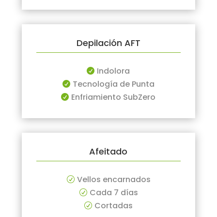
Depilación AFT
Indolora

Tecnología de Punta

Enfriamiento SubZero

Afeitado
Vellos encarnados
R
Cada 7 días
R
Cortadas
R