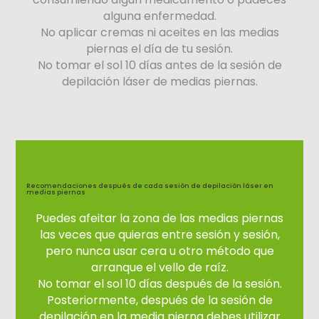
alguna enfermedad.
No aplicar cremas ni aceites en las medias
piernas el día de tu sesión.
No tomar el sol 10 días antes de la sesión de
depilación láser de medias piernas.
Recomendaciones después de cada sesión de depilación láser en
medias piernas
Puedes afeitar la zona de las medias piernas
las veces que quieras entre sesión y sesión,
pero nunca usar cera u otro método que
arranque el vello de raíz.
No tomar el sol 10 días después de la sesión.
Posteriormente, después de la sesión de
depilación en la media pierna debes utilizar