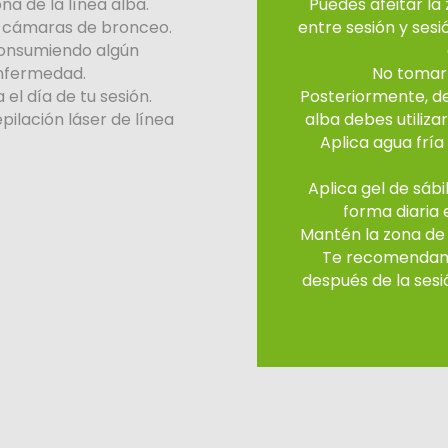
na de la línea alba.
Puedes afeitar la 
a cámaras de bronceo.
entre sesión y ses
 consumiendo algún
nfermedad.
No tomar e
 el día de tu sesión.
Posteriormente, de
pilación láser de línea
alba debes utiliza
Aplica agua fría
Aplica gel de sábi
forma diaria 
Mantén la zona de 
Te recomendamos 
después de la sesi