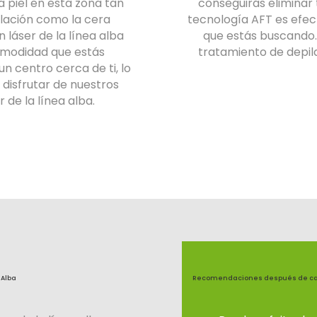
a piel en esta zona tan
conseguirás eliminar t
lación como la cera
tecnología AFT es efec
n láser de la línea alba
que estás buscando. L
omodidad que estás
tratamiento de depila
n centro cerca de ti, lo
 disfrutar de nuestros
 de la línea alba.
 Alba
Recomendaciones después de cada