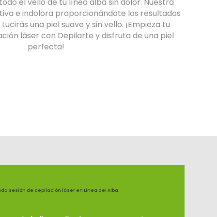
odo el vello de tu línea alba sin dolor. Nuestra
tiva e indolora proporcionándote los resultados
ucirás una piel suave y sin vello. ¡Empieza tu
ción láser con Depilarte y disfruta de una piel
perfecta!
 sesión de depilación láser en Línea del Alba