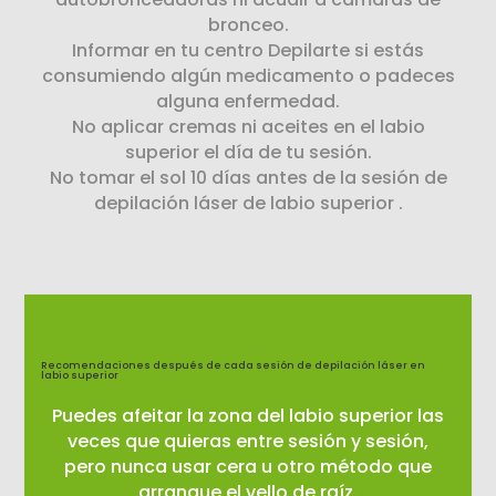
bronceo.
Informar en tu centro Depilarte si estás
consumiendo algún medicamento o padeces
alguna enfermedad.
No aplicar cremas ni aceites en el labio
superior el día de tu sesión.
No tomar el sol 10 días antes de la sesión de
depilación láser de labio superior .
Recomendaciones después de cada sesión de depilación láser en
labio superior
Puedes afeitar la zona del labio superior las
veces que quieras entre sesión y sesión,
pero nunca usar cera u otro método que
arranque el vello de raíz.