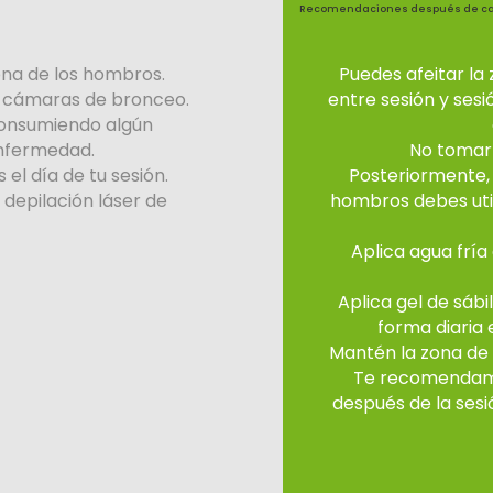
Recomendaciones después de cad
zona de los hombros.
Puedes afeitar la
a cámaras de bronceo.
entre sesión y ses
 consumiendo algún
nfermedad.
No tomar e
el día de tu sesión.
Posteriormente, 
e depilación láser de
hombros debes util
Aplica agua fría
Aplica gel de sáb
forma diaria 
Mantén la zona de 
Te recomendamos
después de la sesi