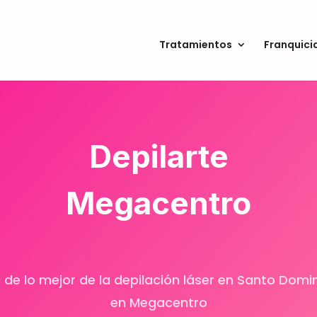
Tratamientos
Franquici
Depilarte
Megacentro
a de lo mejor de la depilación láser en Santo Domi
en Megacentro